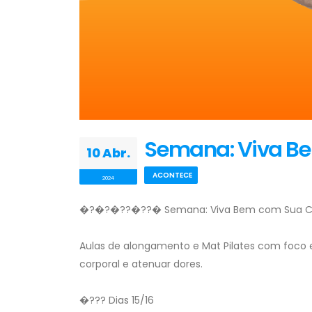
Semana: Viva B
10 Abr.
ACONTECE
2024
�?�?‍�??️�??� Semana: Viva Bem com Sua C
Aulas de alongamento e Mat Pilates com foco e
corporal e atenuar dores.
�??? Dias 15/16