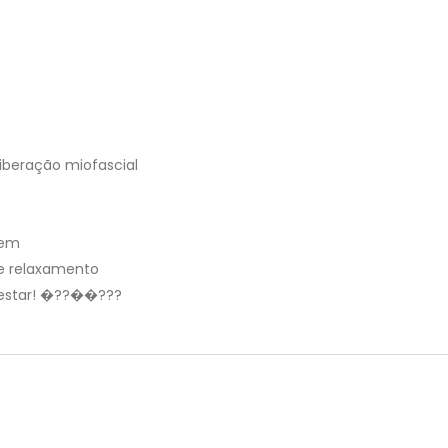
liberação miofascial
gem
 e relaxamento
-estar! �??��???