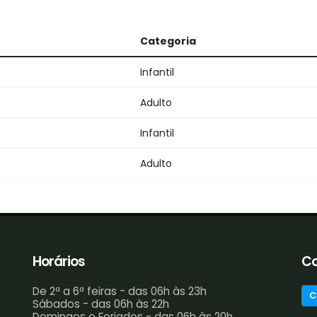
Categoria
Infantil
Adulto
Infantil
Adulto
Horários
Co
De 2ª a 6ª feiras - das 06h às 23h
C
Sábados - das 06h às 22h
Domingos e Feriados - das 06h às 20h