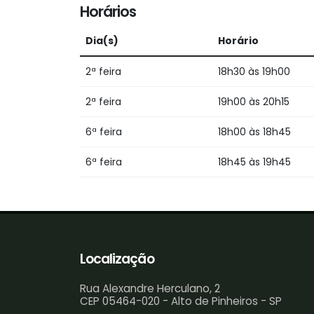
Horários
Dia(s)
Horário
2ª feira
18h30 às 19h00
2ª feira
19h00 às 20h15
6ª feira
18h00 às 18h45
6ª feira
18h45 às 19h45
Localização
Rua Alexandre Herculano, 2
CEP 05464-020 - Alto de Pinheiros - SP